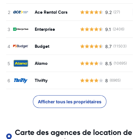
Ace Rental Cars
9.2
(27)
Au
Enterprise
9.1
(2406)
Budget
8.7
(11503)
Alamo
8.5
(10695)
Thrifty
8
(6965)
Afficher tous les propriétaires
Carte des agences de location de