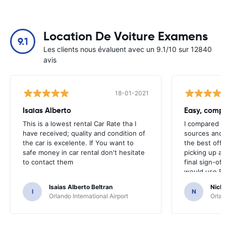
Location De Voiture Examens
9.1
Les clients nous évaluent avec un 9.1/10 sur 12840
avis
18-01-2021
Isaias Alberto
This is a lowest rental Car Rate tha I
I compared ra
have received; quality and condition of
sources and 
the car is excelente. If You want to
the best offe
safe money in car rental don't hesitate
picking up an
to contact them
final sign-of
would use Re
and would re
Isaias Alberto Beltran
Nich
I
N
Orlando International Airport
Orlan