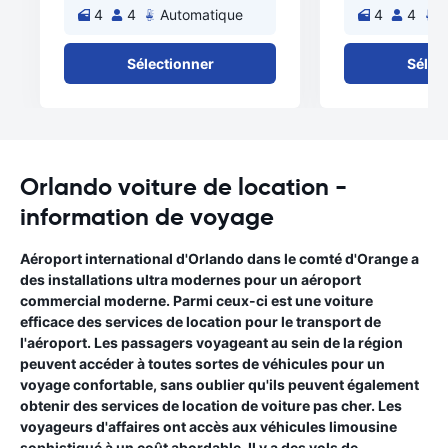
4
4
Automatique
4
4
A
Sélectionner
Sélec
Orlando voiture de location -
information de voyage
Aéroport international d'Orlando dans le comté d'Orange a
des installations ultra modernes pour un aéroport
commercial moderne. Parmi ceux-ci est une voiture
efficace des services de location pour le transport de
l'aéroport. Les passagers voyageant au sein de la région
peuvent accéder à toutes sortes de véhicules pour un
voyage confortable, sans oublier qu'ils peuvent également
obtenir des services de location de voiture pas cher. Les
voyageurs d'affaires ont accès aux véhicules limousine
sophistiqué à un coût abordable. Il y a des vols de