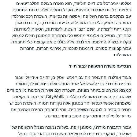
אולפני יוניברסל סטודיוס הוליווד, הוא מארח בעולם הסלבריטאים
דמויות. כל יום אורלנדו התעופה מקבל סמלים אלה ברמת התחכום
עם מתקנים ברמה העליונה ואפשרויות נסיעות. השכרת רכב אורלנדו
התעופה מספק כלי רכב המוביל שמציעות מרצדס, ב, רוברס מגוון
וקטגוריות לימוזינה. ישנם רכבי השטח, לימוזינות, הסעות לימוזינות
לבחירה. מטיילים אלגנטי מחפש כלי תחבורה המסוגנן תוכלו למצוא
בקלות בשדה התעופה אורלנדו. אלה כוללים את קבוצת כלי תחבורה
עבור קבוצות ספורט, דוגמנות סוכנויות, אירועי חברות, החברות
המובילות.
הנסיעה משדה התעופה עבור תייר
בעוד אורלנדו התעופה נוח עבור אנשי עסקים, זה גם אידיאלי עבור
תיירים מודרני. כדי להגיע אל אתר הנופש וולט דיסני וורלד, נוסעים
למצוא את הטוב ביותר מוניות, השכרת רכב ושירות הסעות מן הסיורים
שלהם. בין היעדים המובילים כוללים; CityWallk, איי ההרפתקאות.
משפחות אפשר לנסוע יחד בסגנון אלה נקודות חמות. השכרת רכב יש
מחירים סבירים לנסיעה משפחתית. זוהי תחבורה מהירה ואמינה עם
מידע על מלונות והמפרקים הטוב ביותר במדינה.
עבור תחבורה מודרני, מסוגנן ויפה, בעלות נמוכה מנמל התעופה של
אורלנדו, מבקרים צריכים למצוא את השכרת רכב הכי טוב. בנמל