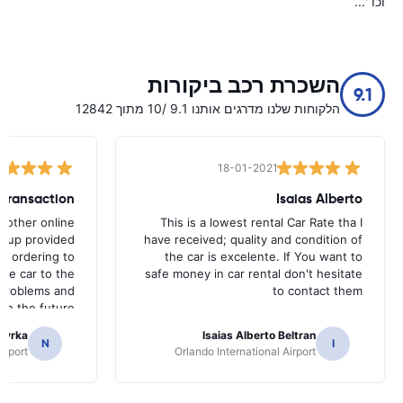
וכו '...
השכרת רכב ביקורות
9.1
הלקוחות שלנו מדרגים אותנו 9.1 /10 מתוך 12842
18-01-2021
Isaias Alberto
h other online
This is a lowest rental Car Rate tha I
roup provided
have received; quality and condition of
ne ordering to
the car is excelente. If You want to
the car to the
safe money in car rental don't hesitate
o problems and
to contact them
in the future
recommend it.
Hyrka
Isaias Alberto Beltran
N
I
irport
Orlando International Airport