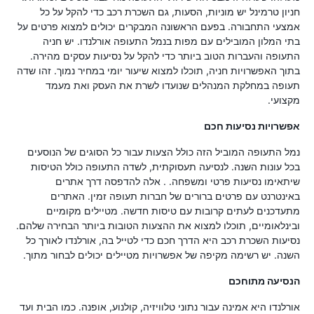
חניון טרמינל יש מוניות, הסעות, גם השכרת רכב כדי להקל על כל
אמצעי התחבורה. בפעם הראשונה המבקרים יכולים למצוא פרטים על
בתי המלון המובילים עם מפות בנמל התעופה אורלנדו. יש חניה
התעופה והעברות הטוב ביותר כדי להקל על נסיעות עסקים מהירה.
בתוך האפשרויות חניה, תוכלו למצוא שיעור יומי במחיר נמוך. זהו שדה
תעופה במחלקת המנהלים שנועדו לשרת את העסק ואת מעמד
מקצועי.
אפשרויות נסיעות חכם
נמל התעופה המוביל הזה כולל הצעות עבור כל הסוגים של הנוסעים
בכל עונות השנה. לנסיעה תעסוקתית, לשדה התעופה כולל הטיסות
שיתאימו נסיעות פרטי ומשפחה. . אלה להדפסה דרך אתרים
באינטרנט עם פרטים ברורים של חברות תעופה זמין. האתרים
מתעדכנים לעתים קרובות עם טיסות חדשה. מטיילים מקומיים
ובינלאומיים, תוכלו למצוא את ההצעות הטובות ביותר הבחירה שלהם.
נסיעות השכרת רכב היא הדרך חכם כדי לטייל בה, אורלנדו לאורך כל
השנה. יש רשימה מקיפה של אפשרויות מטיילים יכולים לבחור מתוך.
הנסיעה מתוחכם
אורלנדו היא אמינה עבור נתוני טלוויזיה, קולנוע, אופנה. כמו הבית ועד