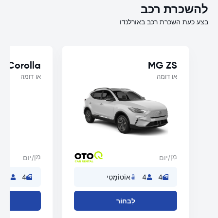
להשכרת רכב
בצע כעת השכרת רכב באורלנדו
a Corolla
MG ZS
או דומה
או דומה
מִן
מִן
/יום
/יום
4
4
אוֹטוֹמָטִי
4
4
לִבחוֹר