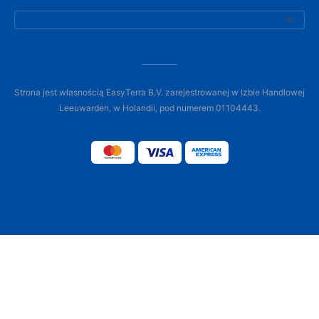
Strona jest własnością EasyTerra B.V. zarejestrowanej w Izbie Handlowej
Leeuwarden, w Holandii, pod numerem 01104443.