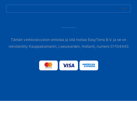
Tämän verkkosivuston omistaa ja sitä hoitaa EasyTerra B.V. ja se on
rekisteröity Kauppakamariin, Leeuwarden, Hollanti, numero 01104443