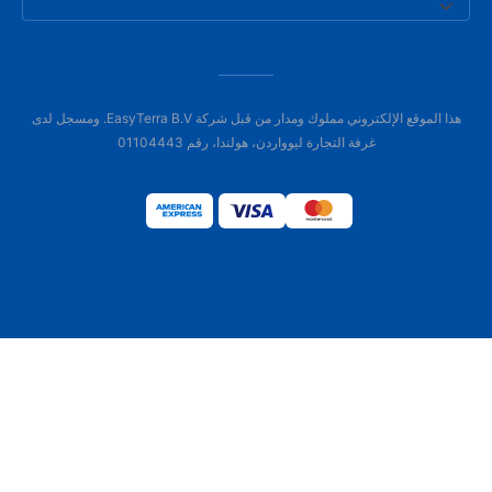
هذا الموقع الإلكتروني مملوك ومدار من قبل شركة EasyTerra B.V. ومسجل لدى
غرفة التجارة ليوواردن، هولندا، رقم 01104443